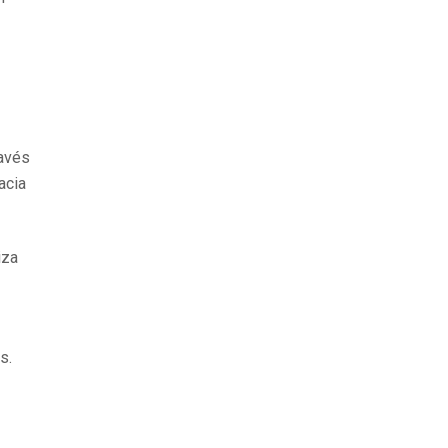
ravés
acia
iza
s.