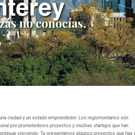
 una ciudad y un estado emprendedor. Los regiomontanos son
acional por prometedores proyectos y muchas startups que han
continuar creciendo. Te presentamos algunos proyectos que hay