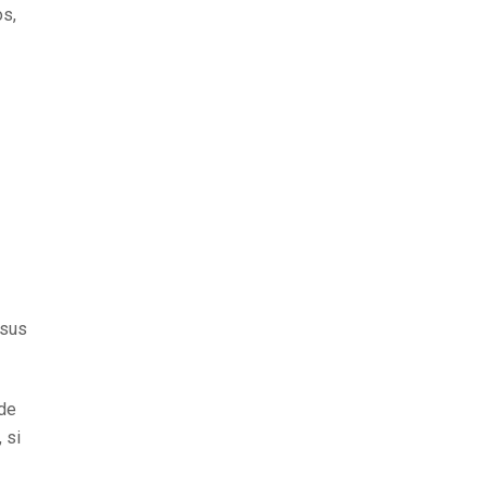
os,
 sus
 de
 si