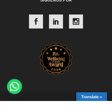
SÍGUENOS POR
Translate »
© Groundwork |
Aviso de Privacidad
|
Términos y